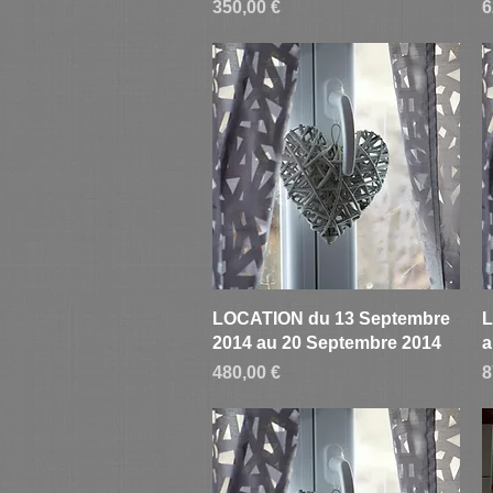
Prix
P
350,00 €
6
Aperçu rapide
LOCATION du 13 Septembre
L
2014 au 20 Septembre 2014
a
Prix
P
480,00 €
8