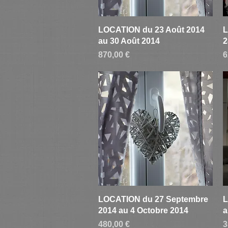
Aperçu rapide
LOCATION du 23 Août 2014
L
au 30 Août 2014
2
Prix
P
870,00 €
6
Aperçu rapide
LOCATION du 27 Septembre
L
2014 au 4 Octobre 2014
a
Prix
P
480,00 €
3