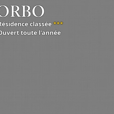
MORBO
Résidence classée
***
Ouvert toute l'année