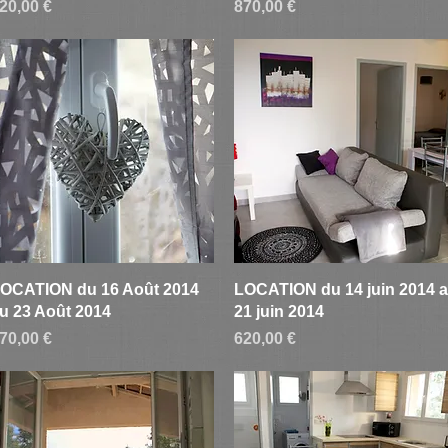
rix
Prix
20,00 €
870,00 €
Aperçu rapide
Aperçu rapide
OCATION du 16 Août 2014
LOCATION du 14 juin 2014 
u 23 Août 2014
21 juin 2014
rix
Prix
70,00 €
620,00 €