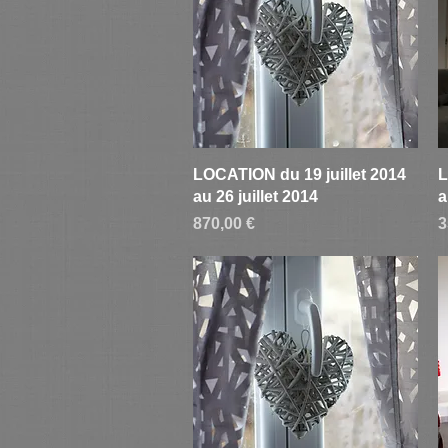
Aperçu rapide
LOCATION du 19 juillet 2014
L
au 26 juillet 2014
a
Prix
P
870,00 €
3