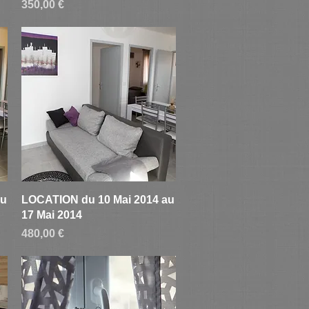
Prix
350,00 €
Aperçu rapide
au
LOCATION du 10 Mai 2014 au
17 Mai 2014
Prix
480,00 €